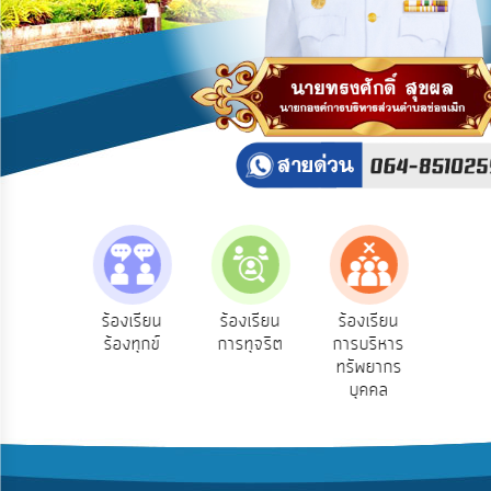
บริการ
ข้อมูล
การ
เปิด
เผย
ข้อมูล
สาธารณะ
OIT
ITA
e-
e-Se
ฟังความ
ร้องเรียน
ร้องเรียน
ร้องเรียน
Service
บริ
ิดเห็น
ร้องทุกข์
การทุจริต
การบริหาร
ออน
ระชาชน
ทรัพยากร
Q&A
บุคคล
การ
จัดการ
ความ