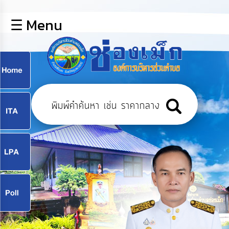
×
☰ Menu
lose
หน้า
หลัก
ข้อมูล
ก
พื้น
ฐาน
9
บุคลากร
แผน
ยุทธศาสตร์
9
ข่าวสาร
จ
กิจการ
สภา