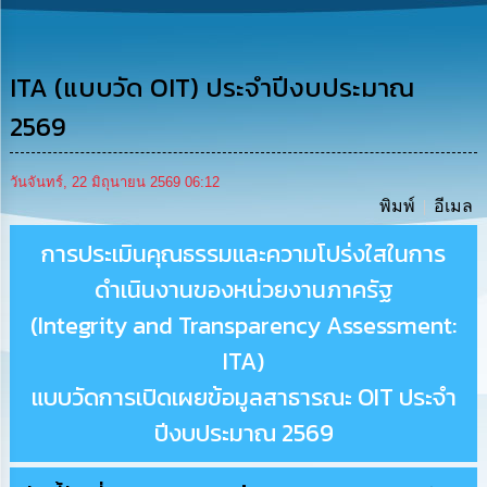
รู้
การ
ดำเนิน
ITA (แบบวัด OIT) ประจำปีงบประมาณ
งาน
2569
การ
ให้
วันจันทร์, 22 มิถุนายน 2569 06:12
บริการ
พิมพ์
อีเมล
การประเมินคุณธรรมและความโปร่งใสในการ
แผนการ
ใช้
ดำเนินงานของหน่วยงานภาครัฐ
จ่าย
งบ
(Integrity and Transparency Assessment:
ประมาณ
ประจำ
ITA)
ปี
แบบวัดการเปิดเผยข้อมูลสาธารณะ OIT ประจำ
การ
ปีงบประมาณ 2569
บริหาร
และ
พัฒนา