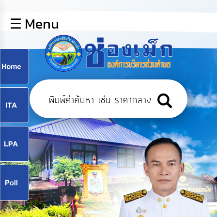
×
☰ Menu
lose
หน้า
หลัก
ข้อมูล
ก
พื้น
ฐาน
9
บุคลากร
แผน
ยุทธศาสตร์
9
ข่าวสาร
จ
กิจการ
สภา