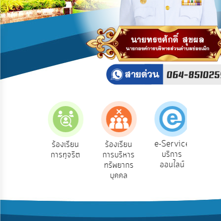
บริการ
ข้อมูล
การ
เปิด
เผย
ข้อมูล
สาธารณะ
OIT
ITA
e-
e-Service
องเรียน
ร้องเรียน
ร้องเรียน
ถาม
Service
บริการ
องทุกข์
การทุจริต
การบริหาร
Q
ออนไลน์
ทรัพยากร
Q&A
บุคคล
การ
จัดการ
ความ