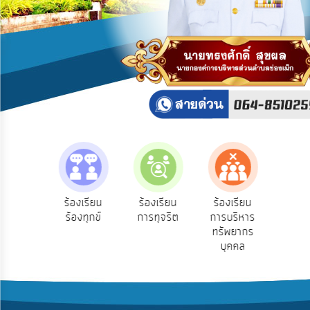
บริการ
ข้อมูล
การ
เปิด
เผย
ข้อมูล
สาธารณะ
OIT
ITA
e-
e-Se
ฟังความ
ร้องเรียน
ร้องเรียน
ร้องเรียน
Service
บริ
ิดเห็น
ร้องทุกข์
การทุจริต
การบริหาร
ออน
ระชาชน
ทรัพยากร
Q&A
บุคคล
การ
จัดการ
ความ