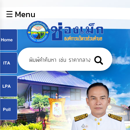
×
☰ Menu
lose
หน้า
หลัก
ข้อมูล
ก
พื้น
ฐาน
9
บุคลากร
แผน
ยุทธศาสตร์
9
ข่าวสาร
จ
กิจการ
สภา