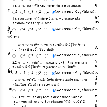
การ
บุ
เพื่อ
1.5 ความสะดวกที่ได้รับจากการบริการแต่ละขั้นตอน
ป้องกัน
ค
5
4
3
2
1
N/A
กรุณากรอกข้อมูลให้ครบถ้วน!
การ
ลา
ทุจริต
1.6 ระยะเวลาการให้บริการมีความเหมาะสมตรงต่อ
กร
ความต้องการของ ผู้รับบริการ
ผู้
5
4
3
2
1
N/A
กรุณากรอกข้อมูลให้ครบถ้วน!
มาตรการ
ให้
ภายใน
บริการ
ป้องกัน
การ
2.1 ความสุภาพ กิริยามารยาทของเจ้าหน้าที่ผู้ให้บริการ
3.
ทุจริต
(เป็นมิตร / มีรอยยิ้ม/อัธยาศัยดี)
ด้
5
4
3
2
1
N/A
กรุณากรอกข้อมูลให้ครบถ้วน!
การ
า
2.2 ความเหมาะสมในการแต่งกาย บุคลิก ลักษณะท่าทาง
ส่ง
น
ของเจ้าหน้าที่ผู้ให้บริการ (แต่งกายสุภาพ เรียบร้อย)
เสริม
สิ่ง
5
4
3
2
1
N/A
กรุณากรอกข้อมูลให้ครบถ้วน!
ความ
โปร่งใส
อำ
2.3 ความเอาใจใส่ กระตือรือร้น มีความเต็มใจ และความ
น
พร้อมในการให้บริการของเจ้าหน้าที่
วย
ท้อง
5
4
3
2
1
N/A
กรุณากรอกข้อมูลให้ครบถ้วน!
ถิ่น
ค
2.4 เจ้าหน้าที่มีความรู้ ความสามารถในการให้บริการ
ของ
วา
เช่น การตอบข้อซักถาม ชี้แจงข้อสงสัย ให้คำแนะนำได้
เรา
ม
เป็นอย่างดี