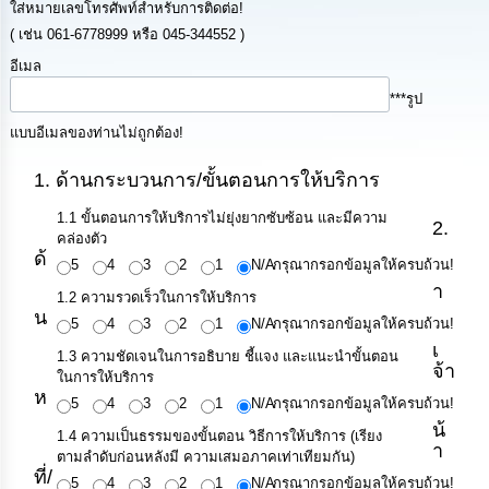
ใส่หมายเลขโทรศัพท์สำหรับการติดต่อ!
ทรัพยากร
บุคคล
( เช่น 061-6778999 หรือ 045-344552 )
อีเมล
การ
***รูป
จัด
ซื้อ
แบบอีเมลของท่านไม่ถูกต้อง!
จัด
จ้าง
1. ด้านกระบวนการ/ขั้นตอนการให้บริการ
1.1 ขั้นตอนการให้บริการไม่ยุ่งยากซับซ้อน และมีความ
การ
2.
คล่องตัว
เงิน
ด้
การ
5
4
3
2
1
N/A
กรุณากรอกข้อมูลให้ครบถ้วน!
คลัง
า
1.2 ความรวดเร็วในการให้บริการ
น
5
4
3
2
1
N/A
กรุณากรอกข้อมูลให้ครบถ้วน!
แผนการ
เ
1.3 ความชัดเจนในการอธิบาย ชี้แจง และแนะนำขั้นตอน
ป้องกัน
จ้า
ในการให้บริการ
การ
ห
ทุจริต
5
4
3
2
1
N/A
กรุณากรอกข้อมูลให้ครบถ้วน!
น้
1.4 ความเป็นธรรมของขั้นตอน วิธีการให้บริการ (เรียง
า
การ
ตามลำดับก่อนหลังมี ความเสมอภาคเท่าเทียมกัน)
ดำเนิน
ที่/
5
4
3
2
1
N/A
กรุณากรอกข้อมูลให้ครบถ้วน!