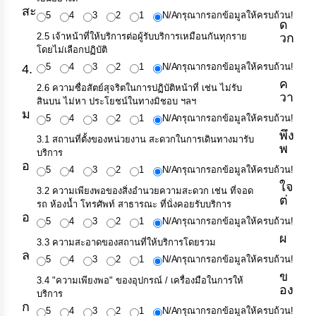
สะ
5
4
3
2
1
N/A
กรุณากรอกข้อมูลให้ครบถ้วน!
ด
ข้อมูล
2.5 เจ้าหน้าที่ให้บริการต่อผู้รับบริการเหมือนกันทุกราย
วก
การ
ติดต่อ
โดยไม่เลือกปฏิบัติ
5
4
3
2
1
N/A
กรุณากรอกข้อมูลให้ครบถ้วน!
4.
ค
2.6 ความซื่อสัตย์สุจริตในการปฏิบัติหน้าที่ เช่น ไม่รับ
วา
สินบน ไม่หา ประโยชน์ในทางมิชอบ ฯลฯ
ม
5
4
3
2
1
N/A
กรุณากรอกข้อมูลให้ครบถ้วน!
พึง
3.1 สถานที่ตั้งของหน่วยงาน สะดวกในการเดินทางมารับ
พ
บริการ
อ
5
4
3
2
1
N/A
กรุณากรอกข้อมูลให้ครบถ้วน!
ใจ
3.2 ความเพียงพอของสิ่งอำนวยความสะดวก เช่น ที่จอด
ต่
รถ ห้องน้ำ โทรศัพท์ สาธารณะ ที่นั่งคอยรับบริการ
อ
5
4
3
2
1
N/A
กรุณากรอกข้อมูลให้ครบถ้วน!
ผ
3.3 ความสะอาดของสถานที่ให้บริการโดยรวม
ล
5
4
3
2
1
N/A
กรุณากรอกข้อมูลให้ครบถ้วน!
ข
3.4 "ความเพียงพอ" ของอุปกรณ์ / เครื่องมือในการให้
อง
บริการ
ก
5
4
3
2
1
N/A
กรุณากรอกข้อมูลให้ครบถ้วน!