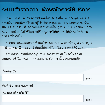
รู้
ระบบสำรวจความพึงพอใจการให้บริการ
การ
ดำเนิน
"ระบบการประเมินความพึงพอใจ"
จัดทำขึ้นโดยมีวัตถุประสงค์เพื่อ
งาน
ประเมินความพึงพอใจของผู้ใช้บริการของหน่วยงาน ผลการประเมิน
และข้อเสนอแนะที่ได้จากแบบสอบถามนี้จะถูกนำไปประมวลผลในภาพ
รวม และนำผลไปใช้ในการปรับปรุงการให้บริการ ให้มีประสิทธิภาพ
การ
มากยิ่งขึ้นต่อไป
ให้
บริการ
ระดับการคะแนนความพึงพอใจของท่าน 5 = มากที่สุด, 4 = มาก, 3
= ปานกลาง, 2 = น้อย, 1 น้อยที่สุด, N/A = ไม่ประสงค์ให้ข้อมูล
แผนการ
จึงขอความร่วมมือจากผู้มารับบริการทุกท่าน โปรดให้ความ
ใช้
อนุเคราะห์ ในการตอบแบบสอบถาม ดังกล่าวนี้ จะขอบคุณยิ่ง
จ่าย
งบ
ประมาณ
ชื่อ-สกุล
(*)
ประจำ
กรุณา
ปี
พิมพ์ ชื่อ-สกุล ของท่าน!
การ
หมายเลขโทรศัพท์
(*)
บริหาร
และ
กรุณา
พัฒนา