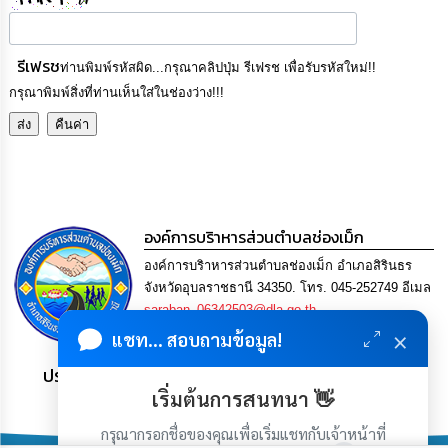
รีเฟรช
ท่านพิมพ์รหัสผิด...กรุณาคลิปปุ่ม รีเฟรช เพื่อรับรหัสใหม่!!
กรุณาพิมพ์สิ่งที่ท่านเห็นใส่ในช่องว่าง!!!
องค์การบริาหารส่วนตำบลช่องเม็ก
องค์การบริาหารส่วนตำบลช่องเม็ก อำเภอสิรินธร
จังหวัดอุบลราชธานี 34350. โทร. 045-252749 อีเมล
saraban_06342503@dla.go.th
×
แชท... สอบถามข้อมูล!
ประชาชน มีภูมิคุ้มกัน พึ่งพาตนเอง พอเพียง เป็นสุข
เริ่มต้นการสนทนา 👋
กรุณากรอกชื่อของคุณเพื่อเริ่มแชทกับเจ้าหน้าที่