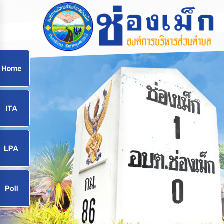
ก
9
9
จ