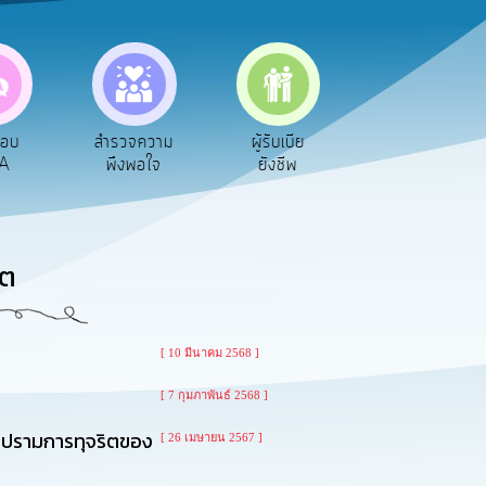
ตอบ
สำรวจความ
ผู้รับเบีย
ประเมินภาษี
A
พึงพอใจ
ยังชีพ
ท้องถิ่น
ิต
[ 10 มีนาคม 2568 ]
[ 7 กุมภาพันธ์ 2568 ]
บปรามการทุจริตของ
[ 26 เมษายน 2567 ]