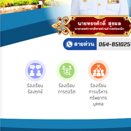
บริการ
ข้อมูล
การ
เปิด
เผย
ข้อมูล
สาธารณะ
OIT
ITA
e-
e-Se
ฟังความ
ร้องเรียน
ร้องเรียน
ร้องเรียน
Service
บริ
ิดเห็น
ร้องทุกข์
การทุจริต
การบริหาร
ออน
ระชาชน
ทรัพยากร
Q&A
บุคคล
การ
จัดการ
ความ