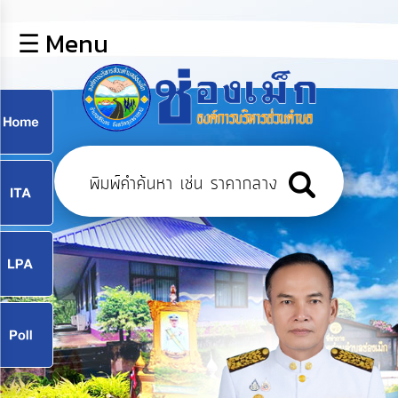
×
☰ Menu
lose
หน้า
หลัก
ข้อมูล
ก
พื้น
ฐาน
9
บุคลากร
แผน
ยุทธศาสตร์
9
ข่าวสาร
จ
กิจการ
สภา