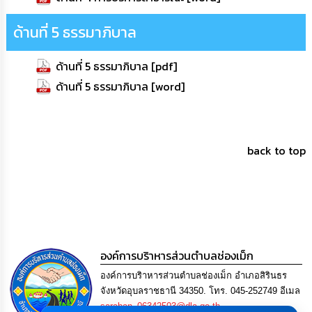
การ
เพื่อ
ด้านที่ 5 ธรรมาภิบาล
ป้องกัน
การ
ทุจริต
ด้านที่ 5 ธรรมาภิบาล [pdf]
ด้านที่ 5 ธรรมาภิบาล [word]
มาตรการ
ภายใน
ป้องกัน
การ
ทุจริต
back to top
การ
ส่ง
เสริม
ความ
โปร่งใส
องค์การบริาหารส่วนตำบลช่องเม็ก
ท้อง
ถิ่น
องค์การบริาหารส่วนตำบลช่องเม็ก อำเภอสิรินธร
ของ
จังหวัดอุบลราชธานี 34350. โทร. 045-252749 อีเมล
เรา
saraban_06342503@dla.go.th