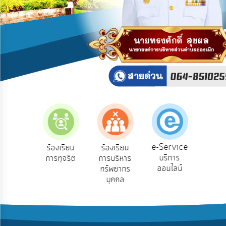
บริการ
ข้อมูล
การ
เปิด
เผย
ข้อมูล
สาธารณะ
OIT
ITA
e-
e-Service
องเรียน
ร้องเรียน
ร้องเรียน
ถาม
Service
บริการ
องทุกข์
การทุจริต
การบริหาร
Q
ออนไลน์
ทรัพยากร
Q&A
บุคคล
การ
จัดการ
ความ