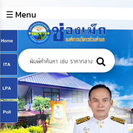
×
☰ Menu
lose
หน้า
หลัก
ข้อมูล
ก
พื้น
ฐาน
9
บุคลากร
แผน
ยุทธศาสตร์
9
ข่าวสาร
จ
กิจการ
สภา