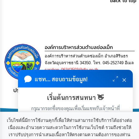
back to top
การ
เพื่อ
ป้องกัน
การ
ทุจริต
มาตรการ
ภายใน
องค์การบริาหารส่วนตำบลช่องเม็ก
ป้องกัน
องค์การบริาหารส่วนตำบลช่องเม็ก อำเภอสิรินธร
การ
ทุจริต
จังหวัดอุบลราชธานี 34350. โทร. 045-252749 อีเมล
saraban_06342503@dla.go.th
×
แชท... สอบถามข้อมูล!
การ
ส่ง
ประชาชน มีภูมิคุ้มกัน พึ่งพาตนเอง พอเพียง เป็นสุข
เสริม
ความ
เริ่มต้นการสนทนา 👋
โปร่งใส
กรุณากรอกชื่อของคุณเพื่อเริ่มแชทกับเจ้าหน้าที่
(เฉพาะในวันเวลาราชการ)
ท้อง
เว็บไซต์นี้มีการใช้งานคุกกี้เพื่อให้ท่านสามารถใช้บริการได้อย่างต่อ
ถิ่น
เนื่องและอำนวยความสะดวกในการใช้งานเว็บไซต์ รวมถึงช่วยให้
ของ
เรา
เราปรับปรุงการนำเสนอเนื้อหาให้ตรงตามความต้องการของท่าน
เกี่ยวกับเรา
ติดต่อเรา